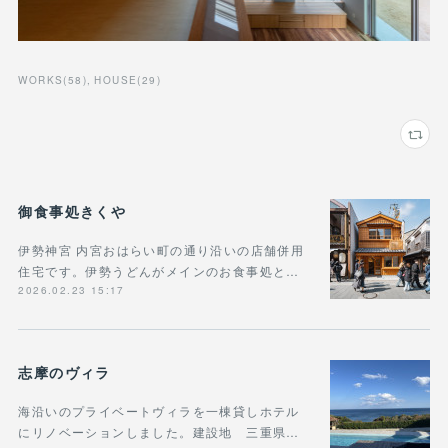
WORKS
(
58
)
HOUSE
(
29
)
御食事処きくや
伊勢神宮 内宮おはらい町の通り沿いの店舗併用
住宅です。伊勢うどんがメインのお食事処と…
2026.02.23 15:17
志摩のヴィラ
海沿いのプライベートヴィラを一棟貸しホテル
にリノベーションしました。建設地 三重県…