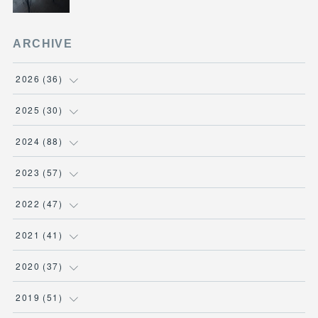
ARCHIVE
2026
(
36
)
(
3
)
2025
(
30
)
(
4
)
(
6
)
2024
(
88
)
(
3
)
(
4
)
(
7
)
2023
(
57
)
(
5
)
(
3
)
(
8
)
(
7
)
2022
(
47
)
(
5
)
(
2
)
(
9
)
(
6
)
(
7
)
2021
(
41
)
(
4
)
(
1
)
(
3
)
(
4
)
(
7
)
(
2
)
2020
(
37
)
(
6
)
(
4
)
(
9
)
(
3
)
(
3
)
(
3
)
(
7
)
2019
(
51
)
(
6
)