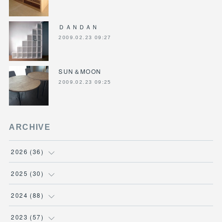
ＤＡＮＤＡＮ
2009.02.23 09:27
SUN＆MOON
2009.02.23 09:25
ARCHIVE
2026
(
36
)
(
3
)
2025
(
30
)
(
4
)
(
6
)
2024
(
88
)
(
3
)
(
4
)
(
7
)
2023
(
57
)