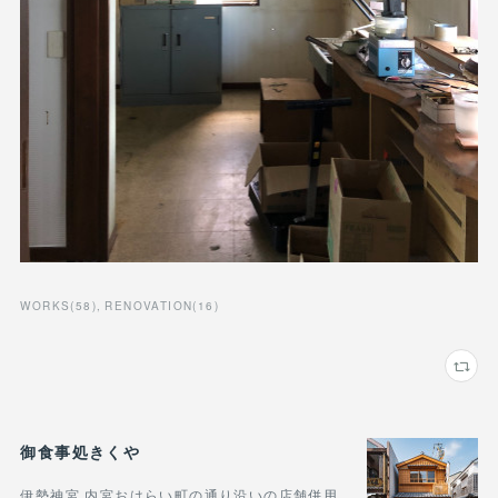
WORKS
(
58
)
RENOVATION
(
16
)
御食事処きくや
伊勢神宮 内宮おはらい町の通り沿いの店舗併用