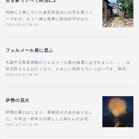
空き家リノベで民泊に2
同時に工事していた参宮街道沿いの空き家リノ
ベですが、もう一棟も無事に民泊許可がおり…
2026.08.04 06:03
フェルメール展に思ふ
大阪中之島美術館のフェルメール展の抽選にはずれました。。。山
田五郎さんもお亡くなり、さみしい気持ちでいっぱいです。西洋…
2026.08.03 08:33
伊勢の花火
伊勢の夏のはじまり。奉納花火大会がありまし
た。今年は一昨年お引渡ししたMさんのお宅…
2026.07.19 02:20