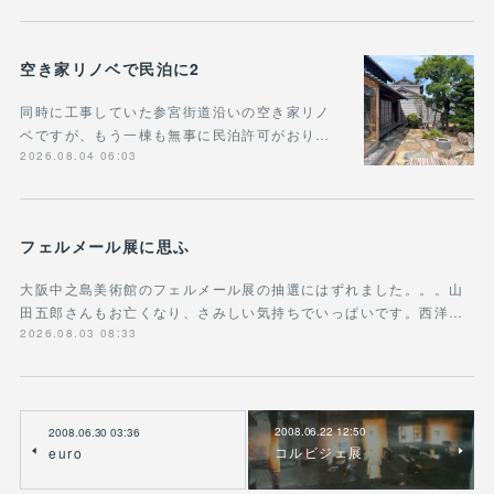
空き家リノベで民泊に2
同時に工事していた参宮街道沿いの空き家リノ
ベですが、もう一棟も無事に民泊許可がおり…
2026.08.04 06:03
フェルメール展に思ふ
大阪中之島美術館のフェルメール展の抽選にはずれました。。。山
田五郎さんもお亡くなり、さみしい気持ちでいっぱいです。西洋…
2026.08.03 08:33
2008.06.22 12:50
2008.06.30 03:36
コルビジェ展
euro