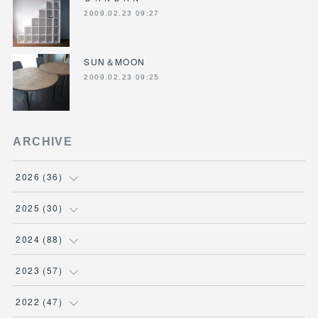
2009.02.23 09:27
SUN＆MOON
2009.02.23 09:25
ARCHIVE
2026
(
36
)
(
3
)
2025
(
30
)
(
4
)
(
6
)
2024
(
88
)
(
3
)
(
4
)
(
7
)
2023
(
57
)
(
5
)
(
3
)
(
8
)
(
7
)
2022
(
47
)