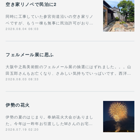
空き家リノベで民泊に2
同時に工事していた参宮街道沿いの空き家リノ
ベですが、もう一棟も無事に民泊許可がおり…
2026.08.04 06:03
フェルメール展に思ふ
大阪中之島美術館のフェルメール展の抽選にはずれました。。。山
田五郎さんもお亡くなり、さみしい気持ちでいっぱいです。西洋…
2026.08.03 08:33
伊勢の花火
伊勢の夏のはじまり。奉納花火大会がありまし
た。今年は一昨年お引渡ししたMさんのお宅…
2026.07.19 02:20