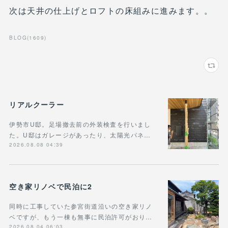
次は天井の仕上げとロフトの床組みに進みます。。
BLOG
(
1609
)
リアルクーラー
伊勢市U邸。足場撤去前の外装検査を行いまし
た。U邸はガレージがあったり、太陽光パネ…
2026.08.08 04:39
空き家リノベで民泊に2
同時に工事していた参宮街道沿いの空き家リノ
ベですが、もう一棟も無事に民泊許可がおり…
2026.08.04 06:03