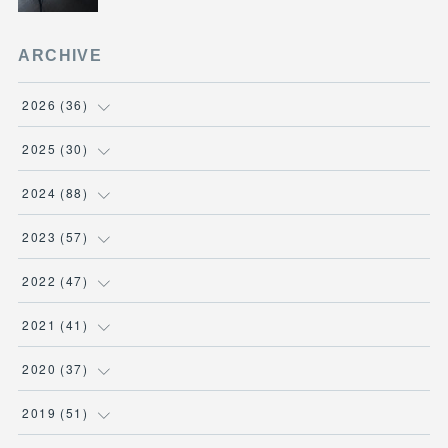
ARCHIVE
2026
(
36
)
(
3
)
2025
(
30
)
(
4
)
(
6
)
2024
(
88
)
(
3
)
(
4
)
(
7
)
2023
(
57
)
(
5
)
(
3
)
(
8
)
(
7
)
2022
(
47
)
(
5
)
(
2
)
(
9
)
(
6
)
(
7
)
2021
(
41
)
(
4
)
(
1
)
(
3
)
(
4
)
(
7
)
(
2
)
2020
(
37
)
(
6
)
(
4
)
(
9
)
(
3
)
(
3
)
(
3
)
(
7
)
2019
(
51
)
(
6
)
(
1
)
(
8
)
(
3
)