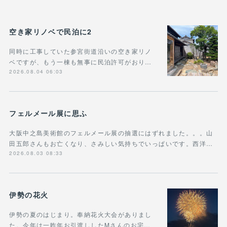
空き家リノベで民泊に2
同時に工事していた参宮街道沿いの空き家リノ
ベですが、もう一棟も無事に民泊許可がおり…
2026.08.04 06:03
フェルメール展に思ふ
大阪中之島美術館のフェルメール展の抽選にはずれました。。。山
田五郎さんもお亡くなり、さみしい気持ちでいっぱいです。西洋…
2026.08.03 08:33
伊勢の花火
伊勢の夏のはじまり。奉納花火大会がありまし
た。今年は一昨年お引渡ししたMさんのお宅…