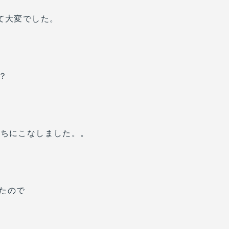
て大変でした。
？
うちにこなしました。。
たので