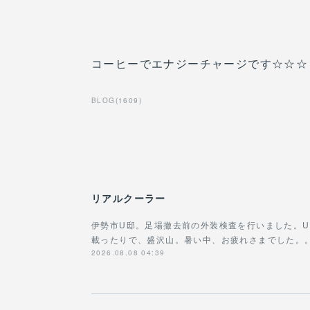
コーヒーでエナジーチャージです☆☆☆
BLOG
(
1609
)
リアルクーラー
伊勢市U邸。足場撤去前の外装検査を行いました。
載ったりで、盛沢山。暑い中、お疲れさまでした。
2026.08.08 04:39