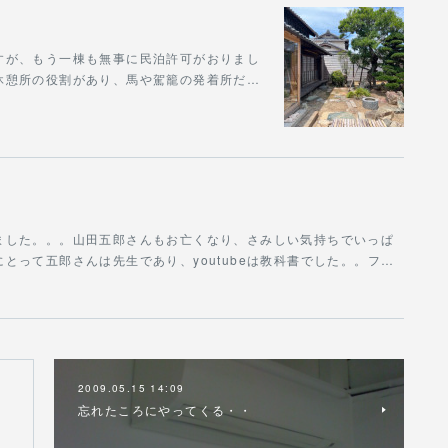
すが、もう一棟も無事に民泊許可がおりまし
休憩所の役割があり、馬や駕籠の発着所だ…
ました。。。山田五郎さんもお亡くなり、さみしい気持ちでいっぱ
とって五郎さんは先生であり、youtubeは教科書でした。。フ…
2009.05.15 14:09
忘れたころにやってくる・・