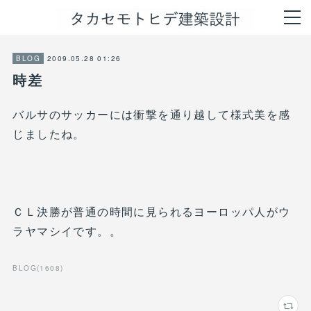
2009.05.28 01:26
BLOG
時差
バルサのサッカーには衝撃を通り越して様式美を感
じましたね。
ＣＬ決勝が普通の時間に見られるヨーロッパ人がウ
ラヤマシイです。。
BLOG
(
1608
)