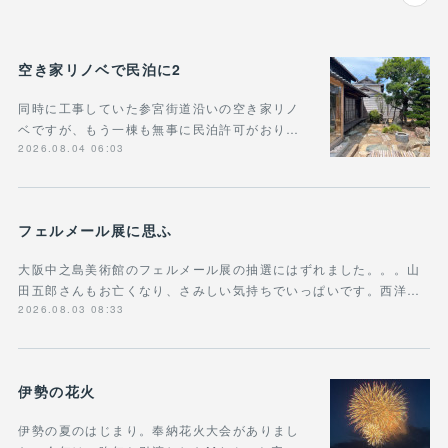
空き家リノベで民泊に2
同時に工事していた参宮街道沿いの空き家リノ
ベですが、もう一棟も無事に民泊許可がおり…
2026.08.04 06:03
フェルメール展に思ふ
大阪中之島美術館のフェルメール展の抽選にはずれました。。。山
田五郎さんもお亡くなり、さみしい気持ちでいっぱいです。西洋…
2026.08.03 08:33
伊勢の花火
伊勢の夏のはじまり。奉納花火大会がありまし