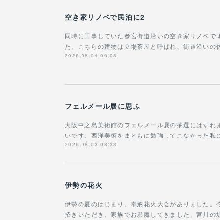
空き家リノベで民泊に2
同時に工事していた参宮街道沿いの空き家リノベで
た。こちらの建物は立場茶屋と呼ばれ、街道沿いの
2026.08.04 06:03
フェルメール展に思ふ
大阪中之島美術館のフェルメール展の抽選にはずれ
いです。西洋美術をまともに勉強してこなかった私に
2026.08.03 08:33
伊勢の花火
伊勢の夏のはじまり。奉納花火大会がありました。今
招きいただき、家族でお邪魔してきました。宮川の