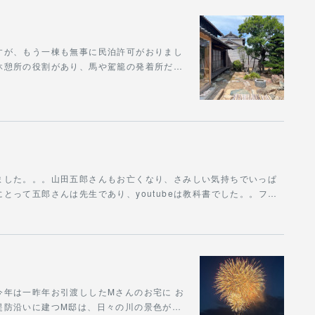
すが、もう一棟も無事に民泊許可がおりまし
休憩所の役割があり、馬や駕籠の発着所だ…
ました。。。山田五郎さんもお亡くなり、さみしい気持ちでいっぱ
とって五郎さんは先生であり、youtubeは教科書でした。。フ…
年は一昨年お引渡ししたMさんのお宅に お
堤防沿いに建つM邸は、日々の川の景色が…