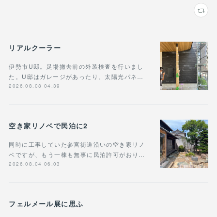
リアルクーラー
伊勢市U邸。足場撤去前の外装検査を行いまし
た。U邸はガレージがあったり、太陽光パネ…
2026.08.08 04:39
空き家リノベで民泊に2
同時に工事していた参宮街道沿いの空き家リノ
ベですが、もう一棟も無事に民泊許可がおり…
2026.08.04 06:03
フェルメール展に思ふ