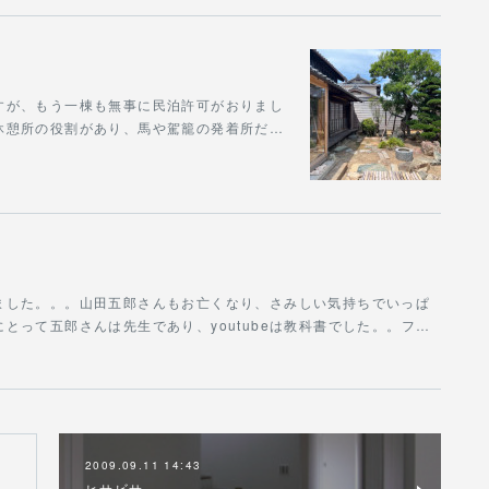
すが、もう一棟も無事に民泊許可がおりまし
休憩所の役割があり、馬や駕籠の発着所だ…
ました。。。山田五郎さんもお亡くなり、さみしい気持ちでいっぱ
とって五郎さんは先生であり、youtubeは教科書でした。。フ…
2009.09.11 14:43
ヒサビサ