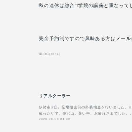
秋の連休は総合□学院の講義と重なってし
完全予約制ですので興味ある方はメール
BLOG
(
1609
)
リアルクーラー
伊勢市U邸。足場撤去前の外装検査を行いました。
載ったりで、盛沢山。暑い中、お疲れさまでした。
2026.08.08 04:39