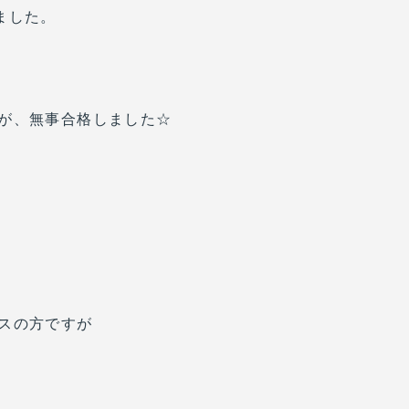
ました。
が、無事合格しました☆
スの方ですが