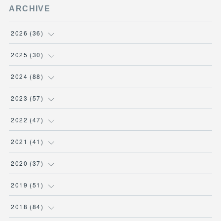
ARCHIVE
2026
(
36
)
(
3
)
2025
(
30
)
(
4
)
(
6
)
2024
(
88
)
(
3
)
(
4
)
(
7
)
2023
(
57
)
(
5
)
(
3
)
(
8
)
(
7
)
2022
(
47
)
(
5
)
(
2
)
(
9
)
(
6
)
(
7
)
2021
(
41
)
(
4
)
(
1
)
(
3
)
(
4
)
(
7
)
(
2
)
2020
(
37
)
(
6
)
(
4
)
(
9
)
(
3
)
(
3
)
(
3
)
(
7
)
2019
(
51
)
(
6
)
(
1
)
(
8
)
(
3
)
(
7
)
(
2
)
(
1
)
(
1
)
2018
(
84
)
(
1
)