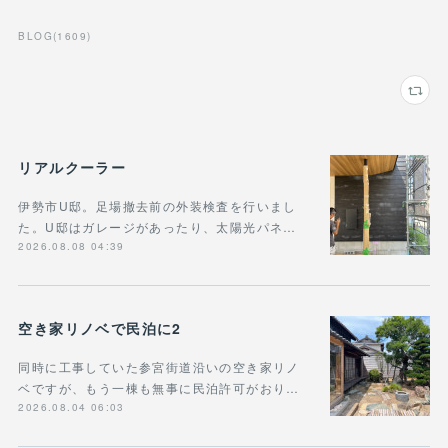
BLOG
(
1609
)
リアルクーラー
伊勢市U邸。足場撤去前の外装検査を行いまし
た。U邸はガレージがあったり、太陽光パネ…
2026.08.08 04:39
空き家リノベで民泊に2
同時に工事していた参宮街道沿いの空き家リノ
ベですが、もう一棟も無事に民泊許可がおり…
2026.08.04 06:03