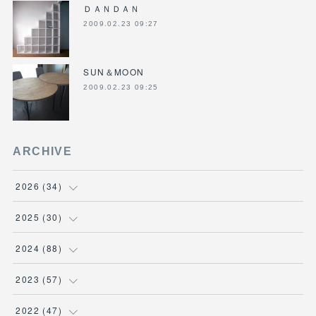
ＤＡＮＤＡＮ
2009.02.23 09:27
SUN＆MOON
2009.02.23 09:25
ARCHIVE
2026
(
34
)
(
1
)
2025
(
30
)
(
4
)
(
6
)
2024
(
88
)
(
3
)
(
4
)
(
7
)
2023
(
57
)
(
5
)
(
3
)
(
8
)
(
7
)
2022
(
47
)