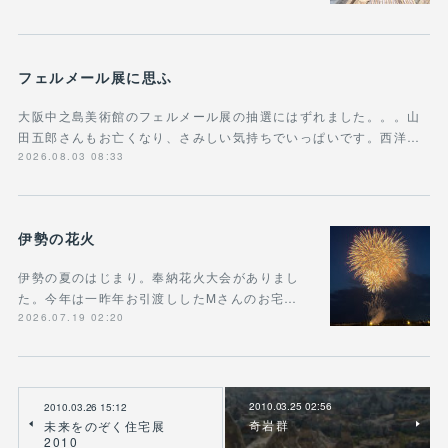
フェルメール展に思ふ
大阪中之島美術館のフェルメール展の抽選にはずれました。。。山
田五郎さんもお亡くなり、さみしい気持ちでいっぱいです。西洋…
2026.08.03 08:33
伊勢の花火
伊勢の夏のはじまり。奉納花火大会がありまし
た。今年は一昨年お引渡ししたMさんのお宅…
2026.07.19 02:20
2010.03.25 02:56
2010.03.26 15:12
奇岩群
未来をのぞく住宅展
2010