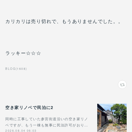
カリカリは売り切れで、もうありませんでした。。
ラッキー☆☆☆
BLOG
(
1608
)
空き家リノベで民泊に2
同時に工事していた参宮街道沿いの空き家リノ
ベですが、もう一棟も無事に民泊許可がおり…
2026.08.04 06:03