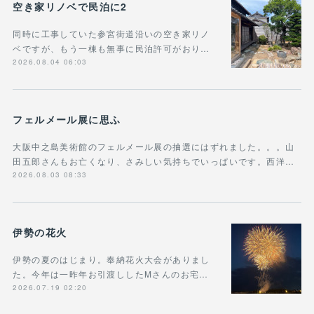
空き家リノベで民泊に2
同時に工事していた参宮街道沿いの空き家リノ
ベですが、もう一棟も無事に民泊許可がおり…
2026.08.04 06:03
フェルメール展に思ふ
大阪中之島美術館のフェルメール展の抽選にはずれました。。。山
田五郎さんもお亡くなり、さみしい気持ちでいっぱいです。西洋…
2026.08.03 08:33
伊勢の花火
伊勢の夏のはじまり。奉納花火大会がありまし
た。今年は一昨年お引渡ししたMさんのお宅…
2026.07.19 02:20