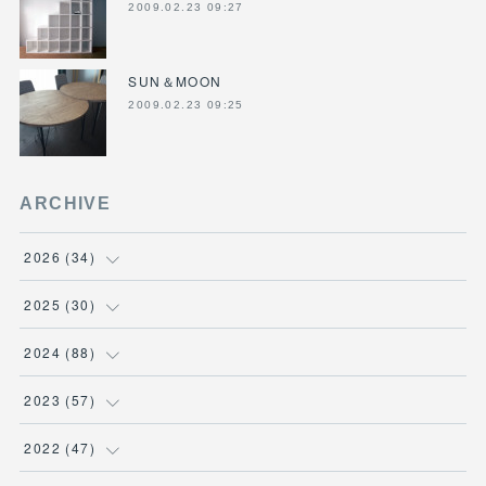
2009.02.23 09:27
SUN＆MOON
2009.02.23 09:25
ARCHIVE
2026
(
34
)
(
1
)
2025
(
30
)
(
4
)
(
6
)
2024
(
88
)
(
3
)
(
4
)
(
7
)
2023
(
57
)
(
5
)
(
3
)
(
8
)
(
7
)
2022
(
47
)
(
5
)