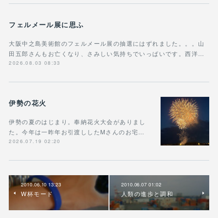
フェルメール展に思ふ
大阪中之島美術館のフェルメール展の抽選にはずれました。。。山
田五郎さんもお亡くなり、さみしい気持ちでいっぱいです。西洋…
2026.08.03 08:33
伊勢の花火
伊勢の夏のはじまり。奉納花火大会がありまし
た。今年は一昨年お引渡ししたMさんのお宅…
2026.07.19 02:20
2010.06.10 13:23
2010.06.07 01:02
W杯モード
人類の進歩と調和