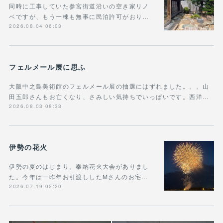
同時に工事していた参宮街道沿いの空き家リノ
ベですが、もう一棟も無事に民泊許可がおり…
2026.08.04 06:03
フェルメール展に思ふ
大阪中之島美術館のフェルメール展の抽選にはずれました。。。山
田五郎さんもお亡くなり、さみしい気持ちでいっぱいです。西洋…
2026.08.03 08:33
伊勢の花火
伊勢の夏のはじまり。奉納花火大会がありまし
た。今年は一昨年お引渡ししたMさんのお宅…
2026.07.19 02:20