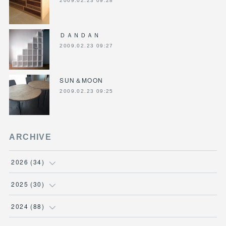
2009.02.23 09:28
ＤＡＮＤＡＮ
2009.02.23 09:27
SUN＆MOON
2009.02.23 09:25
ARCHIVE
2026
(
34
)
(
1
)
2025
(
30
)
(
4
)
(
6
)
2024
(
88
)
(
3
)