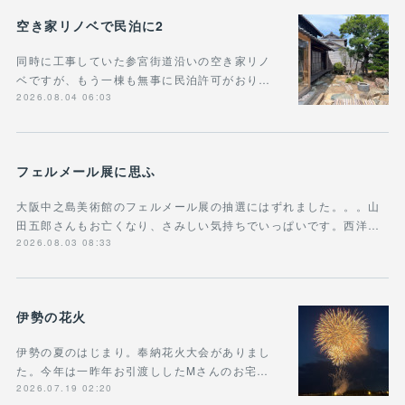
空き家リノベで民泊に2
同時に工事していた参宮街道沿いの空き家リノ
ベですが、もう一棟も無事に民泊許可がおり…
2026.08.04 06:03
フェルメール展に思ふ
大阪中之島美術館のフェルメール展の抽選にはずれました。。。山
田五郎さんもお亡くなり、さみしい気持ちでいっぱいです。西洋…
2026.08.03 08:33
伊勢の花火
伊勢の夏のはじまり。奉納花火大会がありまし
た。今年は一昨年お引渡ししたMさんのお宅…
2026.07.19 02:20