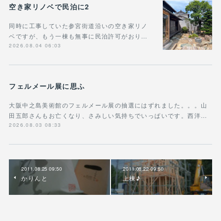
空き家リノベで民泊に2
同時に工事していた参宮街道沿いの空き家リノ
ベですが、もう一棟も無事に民泊許可がおり…
2026.08.04 06:03
フェルメール展に思ふ
大阪中之島美術館のフェルメール展の抽選にはずれました。。。山
田五郎さんもお亡くなり、さみしい気持ちでいっぱいです。西洋…
2026.08.03 08:33
2011.08.25 09:50
2011.08.22 09:50
かりんと
上棟♪