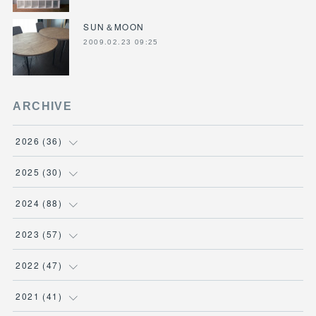
SUN＆MOON
2009.02.23 09:25
ARCHIVE
2026
(
36
)
(
3
)
2025
(
30
)
(
4
)
(
6
)
2024
(
88
)
(
3
)
(
4
)
(
7
)
2023
(
57
)
(
5
)
(
3
)
(
8
)
(
7
)
2022
(
47
)
(
5
)
(
2
)
(
9
)
(
6
)
(
7
)
2021
(
41
)