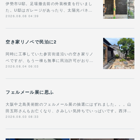
伊勢市U邸。足場撤去前の外装検査を行いまし
た。U邸はガレージがあったり、太陽光パネ…
2026.08.08 04:39
空き家リノベで民泊に2
同時に工事していた参宮街道沿いの空き家リノ
ベですが、もう一棟も無事に民泊許可がおり…
2026.08.04 06:03
フェルメール展に思ふ
大阪中之島美術館のフェルメール展の抽選にはずれました。。。山
田五郎さんもお亡くなり、さみしい気持ちでいっぱいです。西洋…
2026.08.03 08:33