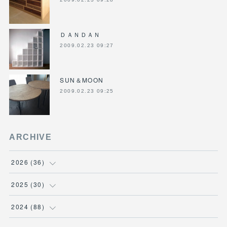
ＤＡＮＤＡＮ
2009.02.23 09:27
SUN＆MOON
2009.02.23 09:25
ARCHIVE
2026
(
36
)
(
3
)
2025
(
30
)
(
4
)
(
6
)
2024
(
88
)
(
3
)