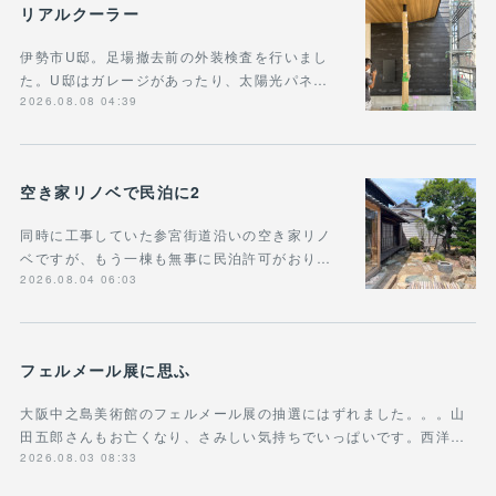
リアルクーラー
伊勢市U邸。足場撤去前の外装検査を行いまし
た。U邸はガレージがあったり、太陽光パネ…
2026.08.08 04:39
空き家リノベで民泊に2
同時に工事していた参宮街道沿いの空き家リノ
ベですが、もう一棟も無事に民泊許可がおり…
2026.08.04 06:03
フェルメール展に思ふ
大阪中之島美術館のフェルメール展の抽選にはずれました。。。山
田五郎さんもお亡くなり、さみしい気持ちでいっぱいです。西洋…
2026.08.03 08:33