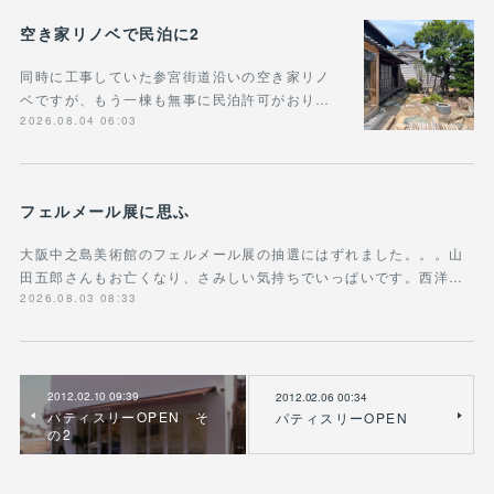
空き家リノベで民泊に2
同時に工事していた参宮街道沿いの空き家リノ
ベですが、もう一棟も無事に民泊許可がおり…
2026.08.04 06:03
フェルメール展に思ふ
大阪中之島美術館のフェルメール展の抽選にはずれました。。。山
田五郎さんもお亡くなり、さみしい気持ちでいっぱいです。西洋…
2026.08.03 08:33
2012.02.10 09:39
2012.02.06 00:34
パティスリーOPEN そ
パティスリーOPEN
の2