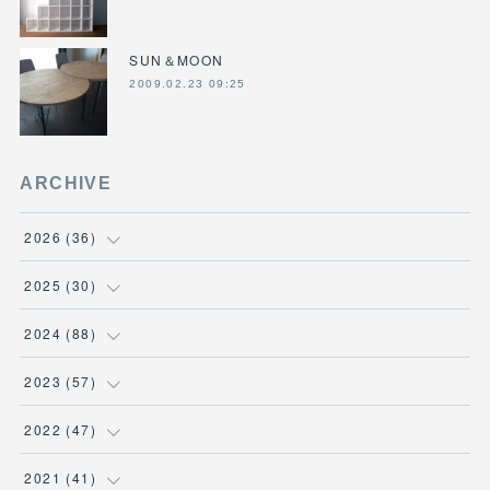
SUN＆MOON
2009.02.23 09:25
ARCHIVE
2026
(
36
)
(
3
)
2025
(
30
)
(
4
)
(
6
)
2024
(
88
)
(
3
)
(
4
)
(
7
)
2023
(
57
)
(
5
)
(
3
)
(
8
)
(
7
)
2022
(
47
)
(
5
)
(
2
)
(
9
)
(
6
)
(
7
)
2021
(
41
)