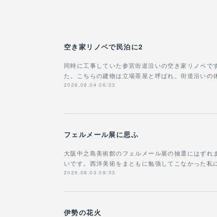
空き家リノベで民泊に2
同時に工事していた参宮街道沿いの空き家リノベで
た。こちらの建物は立場茶屋と呼ばれ、街道沿いの
2026.08.04 06:03
フェルメール展に思ふ
大阪中之島美術館のフェルメール展の抽選にはずれ
いです。西洋美術をまともに勉強してこなかった私に
2026.08.03 08:33
伊勢の花火