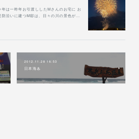
年は一昨年お引渡ししたMさんのお宅に お
堤防沿いに建つM邸は、日々の川の景色が…
2012.11.28 16:53
日本海♨