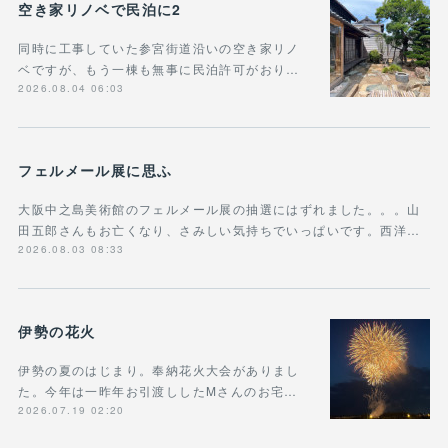
空き家リノベで民泊に2
同時に工事していた参宮街道沿いの空き家リノ
ベですが、もう一棟も無事に民泊許可がおり…
2026.08.04 06:03
フェルメール展に思ふ
大阪中之島美術館のフェルメール展の抽選にはずれました。。。山
田五郎さんもお亡くなり、さみしい気持ちでいっぱいです。西洋…
2026.08.03 08:33
伊勢の花火
伊勢の夏のはじまり。奉納花火大会がありまし
た。今年は一昨年お引渡ししたMさんのお宅…
2026.07.19 02:20