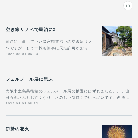
空き家リノベで民泊に2
同時に工事していた参宮街道沿いの空き家リノ
ベですが、もう一棟も無事に民泊許可がおり…
2026.08.04 06:03
フェルメール展に思ふ
大阪中之島美術館のフェルメール展の抽選にはずれました。。。山
田五郎さんもお亡くなり、さみしい気持ちでいっぱいです。西洋…
2026.08.03 08:33
伊勢の花火