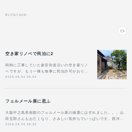
BLOG
(
1608
)
空き家リノベで民泊に2
同時に工事していた参宮街道沿いの空き家リノ
ベですが、もう一棟も無事に民泊許可がおり…
2026.08.04 06:03
フェルメール展に思ふ
大阪中之島美術館のフェルメール展の抽選にはずれました。。。山
田五郎さんもお亡くなり、さみしい気持ちでいっぱいです。西洋…
2026.08.03 08:33