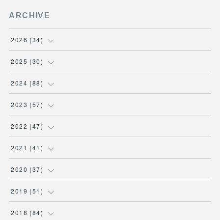
ARCHIVE
2026
(
34
)
(
1
)
2025
(
30
)
(
4
)
(
6
)
2024
(
88
)
(
3
)
(
4
)
(
7
)
2023
(
57
)
(
5
)
(
3
)
(
8
)
(
7
)
2022
(
47
)
(
5
)
(
2
)
(
9
)
(
6
)
(
7
)
2021
(
41
)
(
4
)
(
1
)
(
3
)
(
4
)
(
7
)
(
2
)
2020
(
37
)
(
6
)
(
4
)
(
9
)
(
3
)
(
3
)
(
3
)
(
7
)
2019
(
51
)
(
6
)
(
1
)
(
8
)
(
3
)
(
7
)
(
2
)
(
1
)
(
1
)
2018
(
84
)