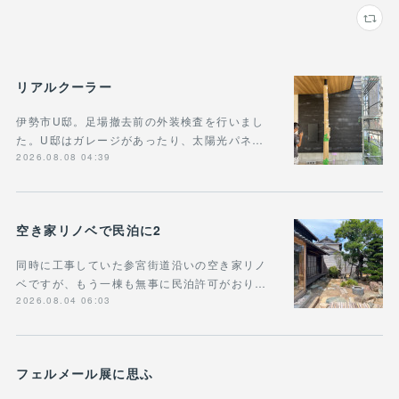
リアルクーラー
伊勢市U邸。足場撤去前の外装検査を行いまし
た。U邸はガレージがあったり、太陽光パネ…
2026.08.08 04:39
空き家リノベで民泊に2
同時に工事していた参宮街道沿いの空き家リノ
ベですが、もう一棟も無事に民泊許可がおり…
2026.08.04 06:03
フェルメール展に思ふ