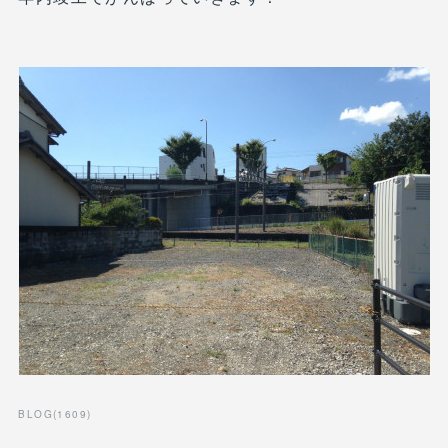
BLOG
(
1609
)