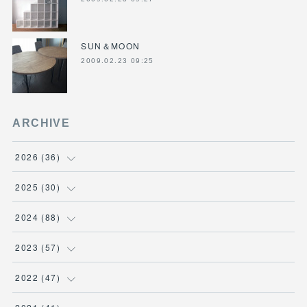
SUN＆MOON
2009.02.23 09:25
ARCHIVE
2026
(
36
)
(
3
)
2025
(
30
)
(
4
)
(
6
)
2024
(
88
)
(
3
)
(
4
)
(
7
)
2023
(
57
)
(
5
)
(
3
)
(
8
)
(
7
)
2022
(
47
)
(
5
)
(
2
)
(
9
)
(
6
)
(
7
)