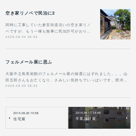
空き家リノベで民泊に2
同時に工事していた参宮街道沿いの空き家リノ
ベですが、もう一棟も無事に民泊許可がおり…
2026.08.04 06:03
フェルメール展に思ふ
大阪中之島美術館のフェルメール展の抽選にはずれました。。。山
田五郎さんもお亡くなり、さみしい気持ちでいっぱいです。西洋…
2026.08.03 08:33
2014.06.17 14:46
2014.06.20 10:58
卒業設計展
住宅展