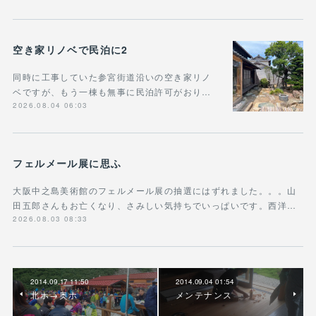
空き家リノベで民泊に2
同時に工事していた参宮街道沿いの空き家リノ
ベですが、もう一棟も無事に民泊許可がおり…
2026.08.04 06:03
フェルメール展に思ふ
大阪中之島美術館のフェルメール展の抽選にはずれました。。。山
田五郎さんもお亡くなり、さみしい気持ちでいっぱいです。西洋…
2026.08.03 08:33
2014.09.17 11:50
2014.09.04 01:54
北ホ→奥ホ
メンテナンス