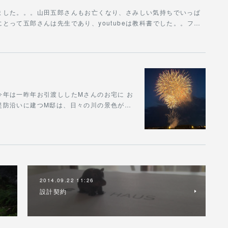
ました。。。山田五郎さんもお亡くなり、さみしい気持ちでいっぱ
とって五郎さんは先生であり、youtubeは教科書でした。。フ…
年は一昨年お引渡ししたMさんのお宅に お
堤防沿いに建つM邸は、日々の川の景色が…
2014.09.22 11:26
設計契約