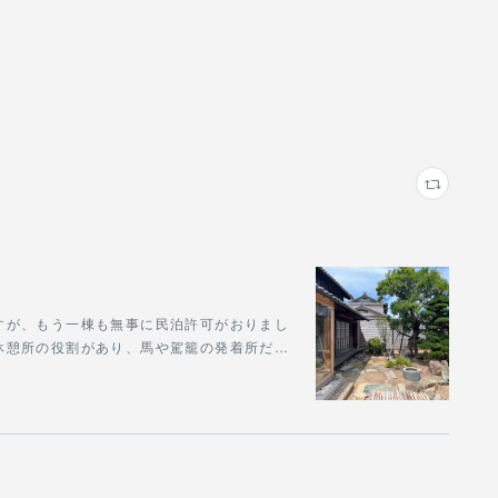
すが、もう一棟も無事に民泊許可がおりまし
休憩所の役割があり、馬や駕籠の発着所だ…