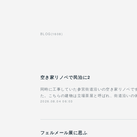
BLOG
(
1608
)
空き家リノベで民泊に2
同時に工事していた参宮街道沿いの空き家リノベで
た。こちらの建物は立場茶屋と呼ばれ、街道沿いの
2026.08.04 06:03
フェルメール展に思ふ