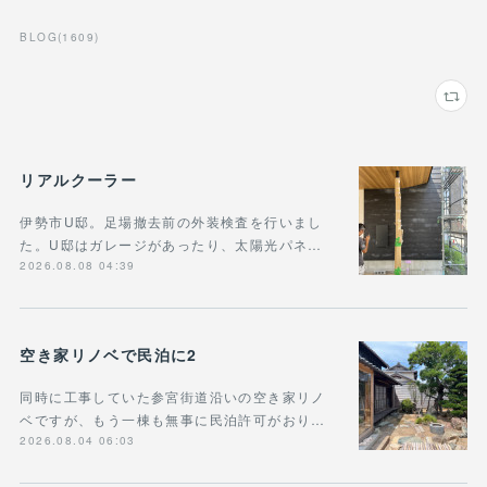
BLOG
(
1609
)
リアルクーラー
伊勢市U邸。足場撤去前の外装検査を行いまし
た。U邸はガレージがあったり、太陽光パネ…
2026.08.08 04:39
空き家リノベで民泊に2
同時に工事していた参宮街道沿いの空き家リノ
ベですが、もう一棟も無事に民泊許可がおり…
2026.08.04 06:03