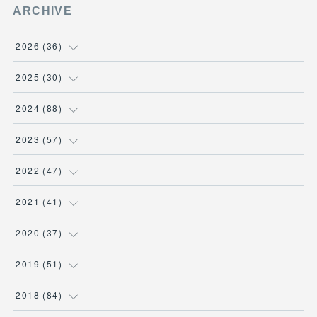
ARCHIVE
2026
(
36
)
(
3
)
2025
(
30
)
(
4
)
(
6
)
2024
(
88
)
(
3
)
(
4
)
(
7
)
2023
(
57
)
(
5
)
(
3
)
(
8
)
(
7
)
2022
(
47
)
(
5
)
(
2
)
(
9
)
(
6
)
(
7
)
2021
(
41
)
(
4
)
(
1
)
(
3
)
(
4
)
(
7
)
(
2
)
2020
(
37
)
(
6
)
(
4
)
(
9
)
(
3
)
(
3
)
(
3
)
(
7
)
2019
(
51
)
(
6
)
(
1
)
(
8
)
(
3
)
(
7
)
(
2
)
(
1
)
(
1
)
2018
(
84
)
(
1
)
(
4
)