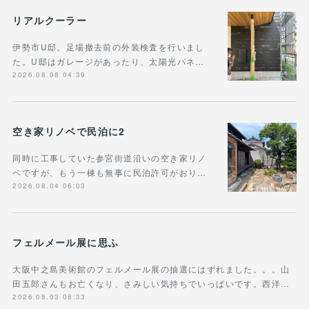
リアルクーラー
伊勢市U邸。足場撤去前の外装検査を行いまし
た。U邸はガレージがあったり、太陽光パネ…
2026.08.08 04:39
空き家リノベで民泊に2
同時に工事していた参宮街道沿いの空き家リノ
ベですが、もう一棟も無事に民泊許可がおり…
2026.08.04 06:03
フェルメール展に思ふ
大阪中之島美術館のフェルメール展の抽選にはずれました。。。山
田五郎さんもお亡くなり、さみしい気持ちでいっぱいです。西洋…
2026.08.03 08:33