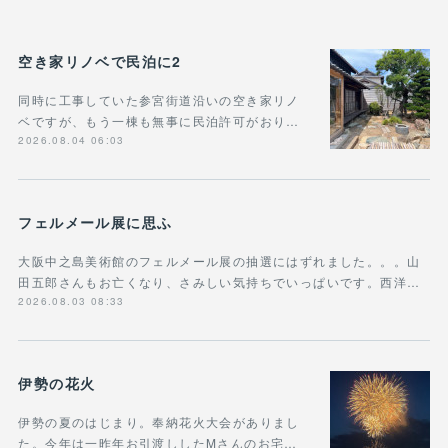
空き家リノベで民泊に2
同時に工事していた参宮街道沿いの空き家リノ
ベですが、もう一棟も無事に民泊許可がおり…
2026.08.04 06:03
フェルメール展に思ふ
大阪中之島美術館のフェルメール展の抽選にはずれました。。。山
田五郎さんもお亡くなり、さみしい気持ちでいっぱいです。西洋…
2026.08.03 08:33
伊勢の花火
伊勢の夏のはじまり。奉納花火大会がありまし
た。今年は一昨年お引渡ししたMさんのお宅…