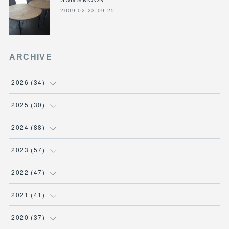
2009.02.23 09:25
ARCHIVE
2026
(
34
)
(
1
)
2025
(
30
)
(
4
)
(
6
)
2024
(
88
)
(
3
)
(
4
)
(
7
)
2023
(
57
)
(
5
)
(
3
)
(
8
)
(
7
)
2022
(
47
)
(
5
)
(
2
)
(
9
)
(
6
)
(
7
)
2021
(
41
)
(
4
)
(
1
)
(
3
)
(
4
)
(
7
)
(
2
)
2020
(
37
)