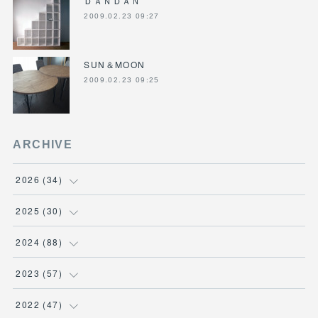
ＤＡＮＤＡＮ
2009.02.23 09:27
SUN＆MOON
2009.02.23 09:25
ARCHIVE
2026
(
34
)
(
1
)
2025
(
30
)
(
4
)
(
6
)
2024
(
88
)
(
3
)
(
4
)
(
7
)
2023
(
57
)
(
5
)
(
3
)
(
8
)
(
7
)
2022
(
47
)