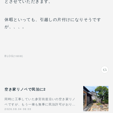
とさせていただきます。
休暇といっても、引越しの片付けになりそうです
が、、、。
BLOG
(
1608
)
空き家リノベで民泊に2
同時に工事していた参宮街道沿いの空き家リノ
ベですが、もう一棟も無事に民泊許可がおり…
2026.08.04 06:03