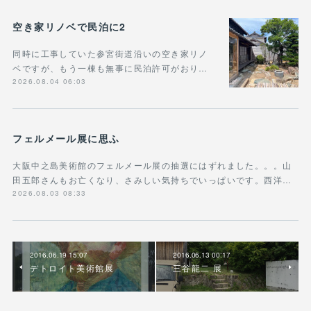
空き家リノベで民泊に2
同時に工事していた参宮街道沿いの空き家リノ
ベですが、もう一棟も無事に民泊許可がおり…
2026.08.04 06:03
フェルメール展に思ふ
大阪中之島美術館のフェルメール展の抽選にはずれました。。。山
田五郎さんもお亡くなり、さみしい気持ちでいっぱいです。西洋…
2026.08.03 08:33
2016.06.19 15:07
2016.06.13 00:17
デトロイト美術館展
三谷龍二 展