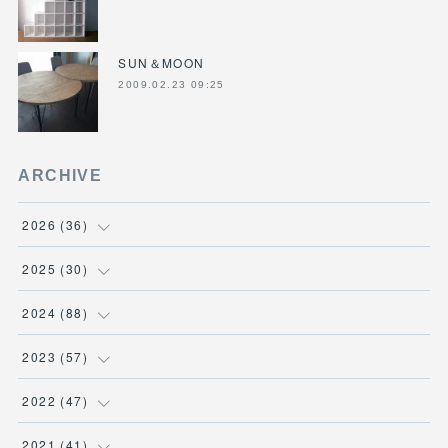
SUN＆MOON
2009.02.23 09:25
ARCHIVE
2026
(
36
)
(
3
)
2025
(
30
)
(
4
)
(
6
)
2024
(
88
)
(
3
)
(
4
)
(
7
)
2023
(
57
)
(
5
)
(
3
)
(
8
)
(
7
)
2022
(
47
)
(
5
)
(
2
)
(
9
)
(
6
)
(
7
)
2021
(
41
)