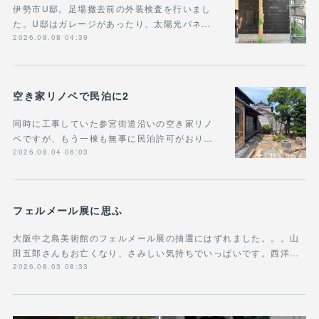
伊勢市U邸。足場撤去前の外装検査を行いまし
た。U邸はガレージがあったり、太陽光パネ…
2026.08.08 04:39
空き家リノベで民泊に2
同時に工事していた参宮街道沿いの空き家リノ
ベですが、もう一棟も無事に民泊許可がおり…
2026.08.04 06:03
フェルメール展に思ふ
大阪中之島美術館のフェルメール展の抽選にはずれました。。。山
田五郎さんもお亡くなり、さみしい気持ちでいっぱいです。西洋…
2026.08.03 08:33