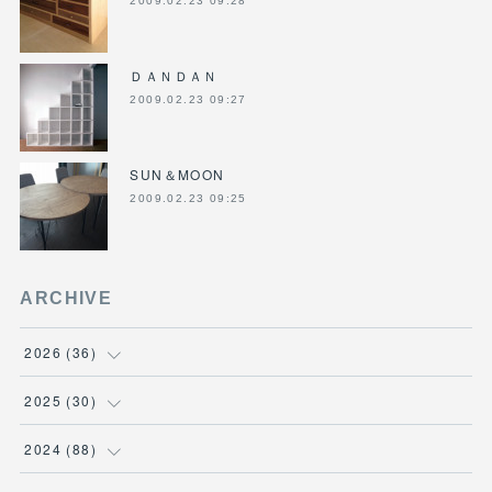
2009.02.23 09:28
ＤＡＮＤＡＮ
2009.02.23 09:27
SUN＆MOON
2009.02.23 09:25
ARCHIVE
2026
(
36
)
(
3
)
2025
(
30
)
(
4
)
(
6
)
2024
(
88
)
(
3
)