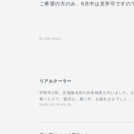
ご希望の方のみ、9月中は見学可ですの
BLOG
(
1609
)
リアルクーラー
伊勢市U邸。足場撤去前の外装検査を行いました。
載ったりで、盛沢山。暑い中、お疲れさまでした。
2026.08.08 04:39