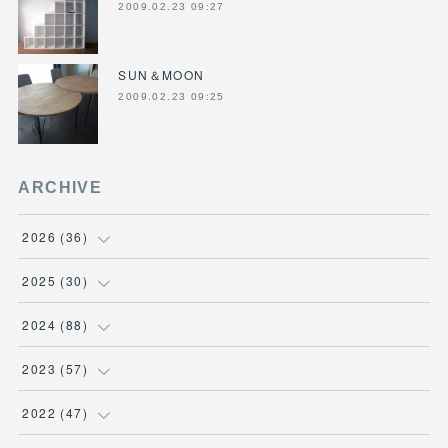
2009.02.23 09:27
SUN＆MOON
2009.02.23 09:25
ARCHIVE
2026
(
36
)
(
3
)
2025
(
30
)
(
4
)
(
6
)
2024
(
88
)
(
3
)
(
4
)
(
7
)
2023
(
57
)
(
5
)
(
3
)
(
8
)
(
7
)
2022
(
47
)
(
5
)