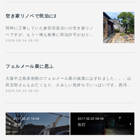
空き家リノベで民泊に2
同時に工事していた参宮街道沿いの空き家リノ
ベですが、もう一棟も無事に民泊許可がおり…
2026.08.04 06:03
フェルメール展に思ふ
大阪中之島美術館のフェルメール展の抽選にはずれました。。。山
田五郎さんもお亡くなり、さみしい気持ちでいっぱいです。西洋…
2026.08.03 08:33
2017.02.27 16:06
2017.02.20 08:48
借景
街灯