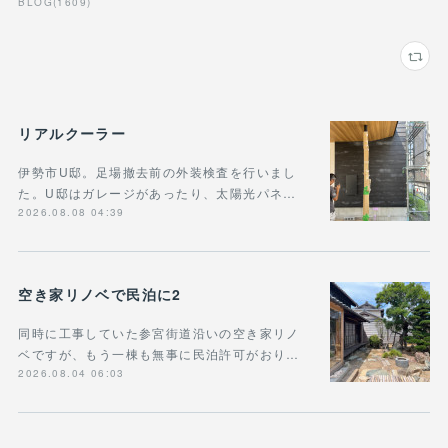
BLOG
(
1609
)
リアルクーラー
伊勢市U邸。足場撤去前の外装検査を行いまし
た。U邸はガレージがあったり、太陽光パネ…
2026.08.08 04:39
空き家リノベで民泊に2
同時に工事していた参宮街道沿いの空き家リノ
ベですが、もう一棟も無事に民泊許可がおり…
2026.08.04 06:03