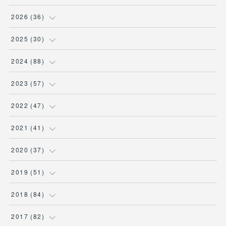
2026
(
36
)
(
3
)
2025
(
30
)
(
4
)
(
6
)
2024
(
88
)
(
3
)
(
4
)
(
7
)
2023
(
57
)
(
5
)
(
3
)
(
8
)
(
7
)
2022
(
47
)
(
5
)
(
2
)
(
9
)
(
6
)
(
7
)
2021
(
41
)
(
4
)
(
1
)
(
3
)
(
4
)
(
7
)
(
2
)
2020
(
37
)
(
6
)
(
4
)
(
9
)
(
3
)
(
3
)
(
3
)
(
7
)
2019
(
51
)
(
6
)
(
1
)
(
8
)
(
3
)
(
7
)
(
2
)
(
1
)
(
1
)
2018
(
84
)
(
1
)
(
4
)
(
7
)
(
3
)
(
1
)
(
5
)
(
1
)
(
6
)
2017
(
82
)