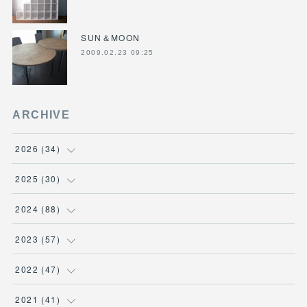
SUN＆MOON
2009.02.23 09:25
ARCHIVE
2026
(
34
)
(
1
)
2025
(
30
)
(
4
)
(
6
)
2024
(
88
)
(
3
)
(
4
)
(
7
)
2023
(
57
)
(
5
)
(
3
)
(
8
)
(
7
)
2022
(
47
)
(
5
)
(
2
)
(
9
)
(
6
)
(
7
)
2021
(
41
)