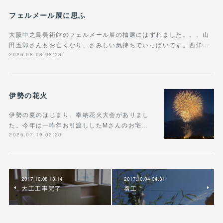
フェルメール展に思ふ
大阪中之島美術館のフェルメール展の抽選にはずれました。。。山
田五郎さんもお亡くなり、さみしい気持ちでいっぱいです。西洋…
2026.08.03 08:33
伊勢の花火
伊勢の夏のはじまり。奉納花火大会がありまし
た。今年は一昨年お引渡ししたMさんのお宅…
2026.07.19 02:20
2017.10.08 13:14
2017.10.04 04:31
大工工事完了
着工