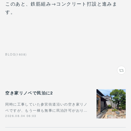
このあと、鉄筋組み→コンクリート打設と進みま
す。
BLOG
(
1608
)
空き家リノベで民泊に2
同時に工事していた参宮街道沿いの空き家リノ
ベですが、もう一棟も無事に民泊許可がおり…
2026.08.04 06:03