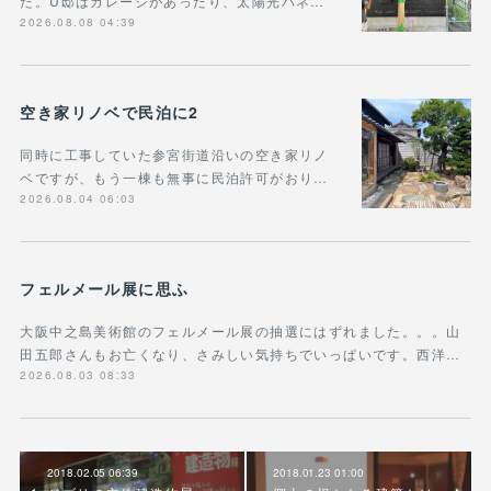
た。U邸はガレージがあったり、太陽光パネ…
2026.08.08 04:39
空き家リノベで民泊に2
同時に工事していた参宮街道沿いの空き家リノ
ベですが、もう一棟も無事に民泊許可がおり…
2026.08.04 06:03
フェルメール展に思ふ
大阪中之島美術館のフェルメール展の抽選にはずれました。。。山
田五郎さんもお亡くなり、さみしい気持ちでいっぱいです。西洋…
2026.08.03 08:33
2018.02.05 06:39
2018.01.23 01:00