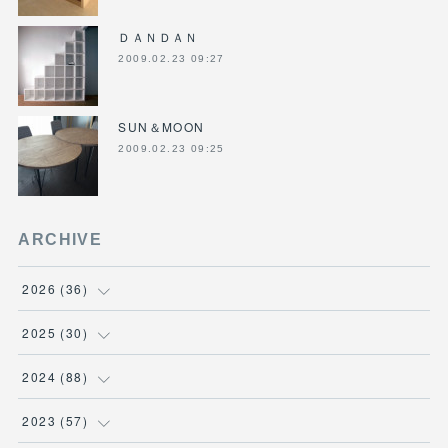
ＤＡＮＤＡＮ
2009.02.23 09:27
SUN＆MOON
2009.02.23 09:25
ARCHIVE
2026
(
36
)
(
3
)
2025
(
30
)
(
4
)
(
6
)
2024
(
88
)
(
3
)
(
4
)
(
7
)
2023
(
57
)