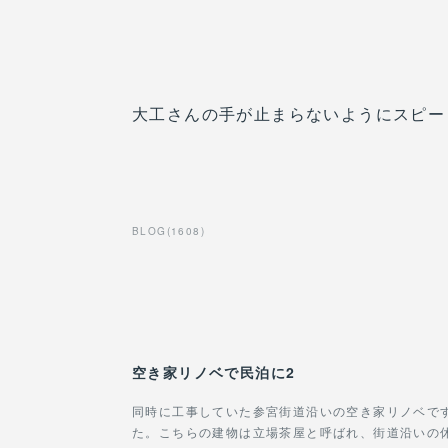
大工さんの手が止まらないようにスピー
BLOG
(
1608
)
空き家リノベで民泊に2
同時に工事していた参宮街道沿いの空き家リノベで
た。こちらの建物は立場茶屋と呼ばれ、街道沿いの