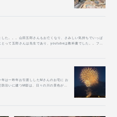
ました。。。山田五郎さんもお亡くなり、さみしい気持ちでいっぱ
とって五郎さんは先生であり、youtubeは教科書でした。。フ…
年は一昨年お引渡ししたMさんのお宅に お
堤防沿いに建つM邸は、日々の川の景色が…