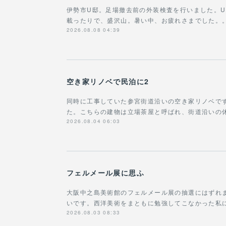
伊勢市U邸。足場撤去前の外装検査を行いました。
載ったりで、盛沢山。暑い中、お疲れさまでした。
2026.08.08 04:39
空き家リノベで民泊に2
同時に工事していた参宮街道沿いの空き家リノベで
た。こちらの建物は立場茶屋と呼ばれ、街道沿いの
2026.08.04 06:03
フェルメール展に思ふ
大阪中之島美術館のフェルメール展の抽選にはずれ
いです。西洋美術をまともに勉強してこなかった私に
2026.08.03 08:33