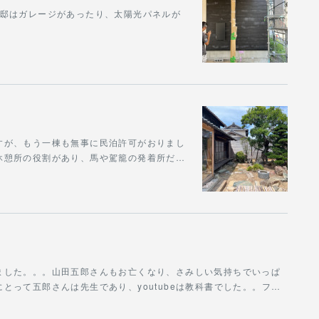
U邸はガレージがあったり、太陽光パネルが
。
すが、もう一棟も無事に民泊許可がおりまし
休憩所の役割があり、馬や駕籠の発着所だ…
ました。。。山田五郎さんもお亡くなり、さみしい気持ちでいっぱ
とって五郎さんは先生であり、youtubeは教科書でした。。フ…