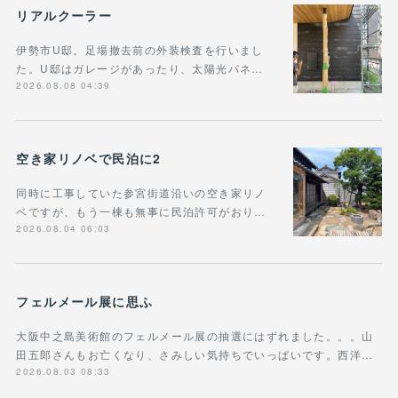
リアルクーラー
伊勢市U邸。足場撤去前の外装検査を行いまし
た。U邸はガレージがあったり、太陽光パネ…
2026.08.08 04:39
空き家リノベで民泊に2
同時に工事していた参宮街道沿いの空き家リノ
ベですが、もう一棟も無事に民泊許可がおり…
2026.08.04 06:03
フェルメール展に思ふ
大阪中之島美術館のフェルメール展の抽選にはずれました。。。山
田五郎さんもお亡くなり、さみしい気持ちでいっぱいです。西洋…
2026.08.03 08:33