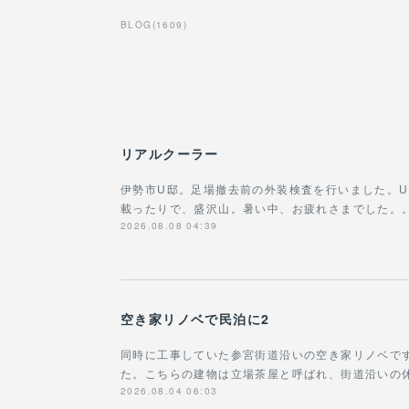
BLOG
(
1609
)
リアルクーラー
伊勢市U邸。足場撤去前の外装検査を行いました。
載ったりで、盛沢山。暑い中、お疲れさまでした。
2026.08.08 04:39
空き家リノベで民泊に2
同時に工事していた参宮街道沿いの空き家リノベで
た。こちらの建物は立場茶屋と呼ばれ、街道沿いの
2026.08.04 06:03