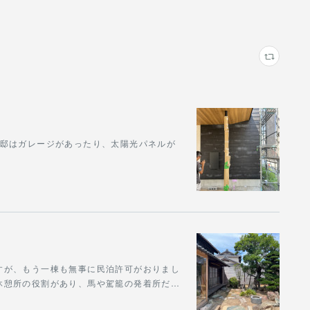
U邸はガレージがあったり、太陽光パネルが
。
すが、もう一棟も無事に民泊許可がおりまし
休憩所の役割があり、馬や駕籠の発着所だ…