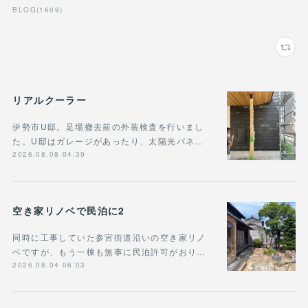
BLOG
(
1609
)
リアルクーラー
伊勢市U邸。足場撤去前の外装検査を行いまし
た。U邸はガレージがあったり、太陽光パネ…
2026.08.08 04:39
空き家リノベで民泊に2
同時に工事していた参宮街道沿いの空き家リノ
ベですが、もう一棟も無事に民泊許可がおり…
2026.08.04 06:03