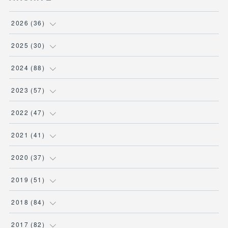
2026
(
36
)
(
3
)
2025
(
30
)
(
4
)
(
6
)
2024
(
88
)
(
3
)
(
4
)
(
7
)
2023
(
57
)
(
5
)
(
3
)
(
8
)
(
7
)
2022
(
47
)
(
5
)
(
2
)
(
9
)
(
6
)
(
7
)
2021
(
41
)
(
4
)
(
1
)
(
3
)
(
4
)
(
7
)
(
2
)
2020
(
37
)
(
6
)
(
4
)
(
9
)
(
3
)
(
3
)
(
3
)
(
7
)
2019
(
51
)
(
6
)
(
1
)
(
8
)
(
3
)
(
7
)
(
2
)
(
1
)
(
1
)
2018
(
84
)
(
1
)
(
4
)
(
7
)
(
3
)
(
1
)
(
5
)
(
1
)
(
6
)
2017
(
82
)