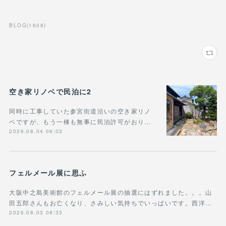
BLOG
(
1608
)
空き家リノベで民泊に2
同時に工事していた参宮街道沿いの空き家リノ
ベですが、もう一棟も無事に民泊許可がおり…
2026.08.04 06:03
フェルメール展に思ふ
大阪中之島美術館のフェルメール展の抽選にはずれました。。。山
田五郎さんもお亡くなり、さみしい気持ちでいっぱいです。西洋…
2026.08.03 08:33