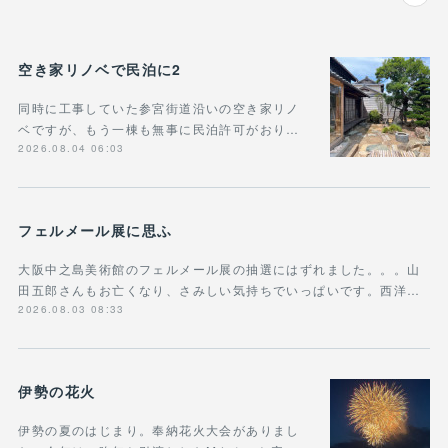
空き家リノベで民泊に2
同時に工事していた参宮街道沿いの空き家リノ
ベですが、もう一棟も無事に民泊許可がおり…
2026.08.04 06:03
フェルメール展に思ふ
大阪中之島美術館のフェルメール展の抽選にはずれました。。。山
田五郎さんもお亡くなり、さみしい気持ちでいっぱいです。西洋…
2026.08.03 08:33
伊勢の花火
伊勢の夏のはじまり。奉納花火大会がありまし