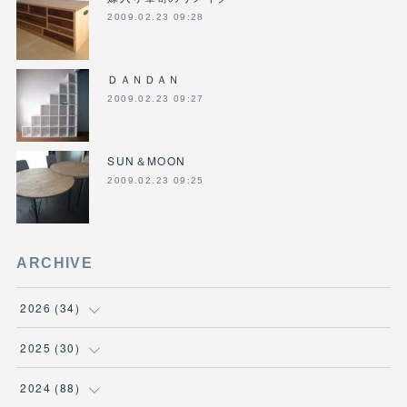
2009.02.23 09:28
ＤＡＮＤＡＮ
2009.02.23 09:27
SUN＆MOON
2009.02.23 09:25
ARCHIVE
2026
(
34
)
(
1
)
2025
(
30
)
(
4
)
(
6
)
2024
(
88
)