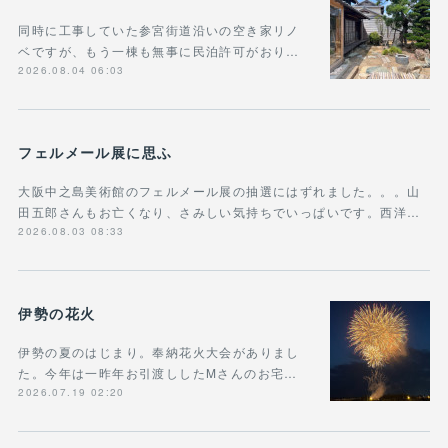
同時に工事していた参宮街道沿いの空き家リノ
ベですが、もう一棟も無事に民泊許可がおり…
2026.08.04 06:03
フェルメール展に思ふ
大阪中之島美術館のフェルメール展の抽選にはずれました。。。山
田五郎さんもお亡くなり、さみしい気持ちでいっぱいです。西洋…
2026.08.03 08:33
伊勢の花火
伊勢の夏のはじまり。奉納花火大会がありまし
た。今年は一昨年お引渡ししたMさんのお宅…
2026.07.19 02:20